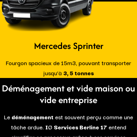
Mercedes Sprinter
Fourgon spacieux de 15m3, pouvant transporter
jusqu’à
3, 5 tonnes
Déménagement et vide maison ou
vide entreprise
Le
déménagement
est souvent perçu comme une
tâche ardue.
I
Ø
Services Berline 17
entend
simplifier ce processus grâce à ses services